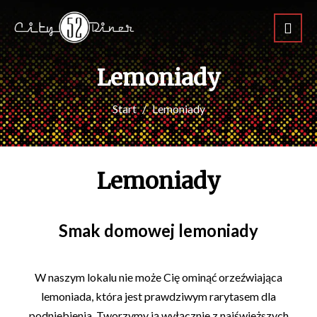
Lemoniady
Start
Lemoniady
Lemoniady
Smak domowej lemoniady
W naszym lokalu nie może Cię ominąć orzeźwiająca
lemoniada, która jest prawdziwym rarytasem dla
podniebienia. Tworzymy ją wyłącznie z najświeższych