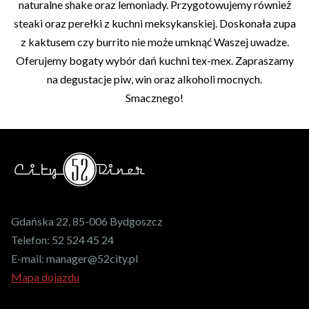
naturalne shake oraz lemoniady. Przygotowujemy również
steaki oraz perełki z kuchni meksykanskiej. Doskonała zupa
z kaktusem czy burrito nie może umknąć Waszej uwadze.
Oferujemy bogaty wybór dań kuchni tex-mex. Zapraszamy
na degustacje piw, win oraz alkoholi mocnych.
Smacznego!
Gdańska 22, 85-006 Bydgoszcz
Telefon:
52 524 45 24
E-mail:
manager@52city.pl
Mapa dojazdu